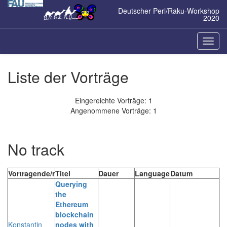
Zum
Deutscher Perl/Raku-Workshop
Inhalt
2020
springen
Naviga
ein-/a
Liste der Vorträge
Eingereichte Vorträge: 1
Angenommene Vorträge: 1
No track
Vortragende/r
Titel
Dauer
Language
Datum
‎Querying
the
Ethereum
blockchain
Konstantin
nodes with