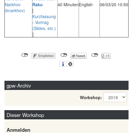
Narkhov
Raku‎
40 Minuten
English
06/03/20 10:50
(‎knarkhov‎)
[
Kurzfassung
-
Vortrag
(Slides, etc.)
]
gpw-Archiv
Workshop:
Dieser Workshop
Anmelden