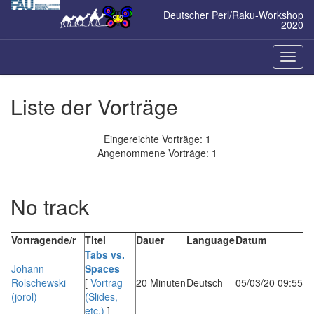
Zum
Deutscher Perl/Raku-Workshop
Inhalt
2020
springen
Naviga
ein-/a
Liste der Vorträge
Eingereichte Vorträge: 1
Angenommene Vorträge: 1
No track
Vortragende/r
Titel
Dauer
Language
Datum
‎Tabs vs.
Johann
Spaces‎
Rolschewski
[
Vortrag
20 Minuten
Deutsch
05/03/20 09:55
(‎jorol‎)
(Slides,
etc.)
]