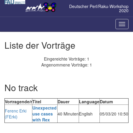
Zum
Deutscher Perl/Raku-Workshop
Inhalt
2020
springen
Naviga
ein-/a
Liste der Vorträge
Eingereichte Vorträge: 1
Angenommene Vorträge: 1
No track
Vortragende/r
Titel
Dauer
Language
Datum
‎Unexpected
Ferenc Erki
use cases
40 Minuten
English
05/03/20 10:50
(‎FErki‎)
with Rex‎