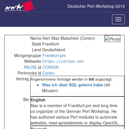
Zum
Deutscher Perl-Workshop 2019
Inhalt
springen
Naviga
ein-/a
Name
Herr Max Maischein (‎Corion‎)
Stadt
Frankfurt
Land
Deutschland
Mongergruppe
Frankfurt.pm
Webseite
https://corion.net
PAUSE
id
CORION
Perlmonks id
Corion
Vortrag
Angenommene Vorträge werden in
fett
angezeigt.
‎Was ich über SQL gelernt habe‎
(40
Minuten)
Bio
English
Max is a member of Frankfurt.pm and long time
co-organizer of the German Perl Workshop. He
has authored various Perl modules to automate
websites, read spreadsheets or display OpenGL.