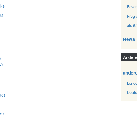
lks
Favor
ks
Prog
als iC
News
Andere
)
‎)
ander
Londo
Deuts
e‎)
‎)