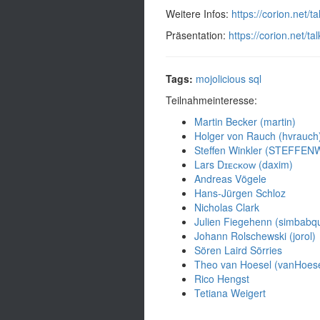
Weitere Infos:
https://corion.net/ta
Präsentation:
https://corion.net/tal
Tags:
mojolicious
sql
Teilnahmeinteresse:
Martin Becker (‎martin‎)
Holger von Rauch (‎hvrauch‎
Steffen Winkler (‎STEFFENW
Lars Dɪᴇᴄᴋᴏᴡ (‎daxim‎)
Andreas Vögele
Hans-Jürgen Schloz
Nicholas Clark
Julien Fiegehenn (‎simbabqu
Johann Rolschewski (‎jorol‎)
Sören Laird Sörries
Theo van Hoesel (‎vanHoesel
Rico Hengst
Tetiana Weigert