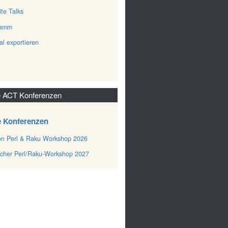
ite Talks
ramm
al exportieren
 ACT Konferenzen
e Konferenzen
n Perl & Raku Workshop 2026
cher Perl/Raku-Workshop 2027