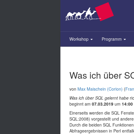
Zum
Inhalt
springen
Workshop
Programm
Was ich über S
von
Max Maischein (‎Corion‎)
(
Fran
Was ich über SQL gelernt habe
ri
beginnt am
07.03.2019
um
14:00
Einerseits werden die SQL Fenste
SQL:2008) vorgestellt und ander
Durch die beiden SQL Funktionen 
Abfrageergebnissen in Perl entfall