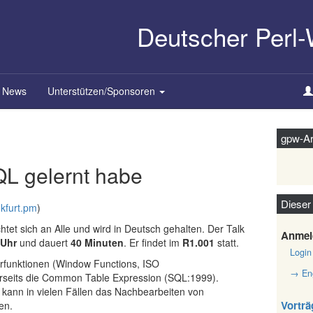
Deutscher Perl
News
Unterstützen/Sponsoren
gpw-Ar
QL gelernt habe
Dieser
kfurt.pm
)
chtet sich an Alle und wird in Deutsch gehalten. Der Talk
Anmel
 Uhr
und dauert
40 Minuten
. Er findet im
R1.001
statt.
Login
rfunktionen (Window Functions, ISO
→ Eng
erseits die Common Table Expression (SQL:1999).
kann in vielen Fällen das Nachbearbeiten von
Vorträ
en.