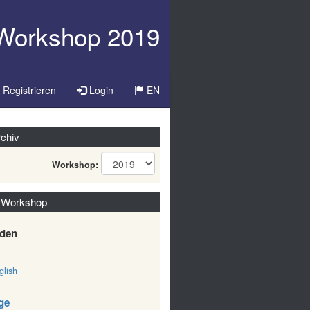
-Workshop 2019
Sprache
Registrieren
Login
EN
ändern
chiv
Workshop:
 Workshop
den
lish
ge