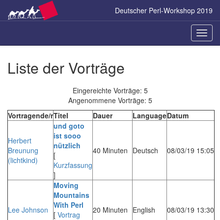
Zum
Deutscher Perl-Workshop 2019
Inhalt
springen
Naviga
ein-/a
Liste der Vorträge
Eingereichte Vorträge: 5
Angenommene Vorträge: 5
Vortragende/r
Titel
Dauer
Language
Datum
‎und goto
ist sooo
Herbert
nützlich‎
Breunung
40 Minuten
Deutsch
08/03/19 15:05
[
(‎lichtkind‎)
Kurzfassung
]
‎Moving
Mountains
With Perl‎
Lee Johnson
20 Minuten
English
08/03/19 13:30
[
Vortrag