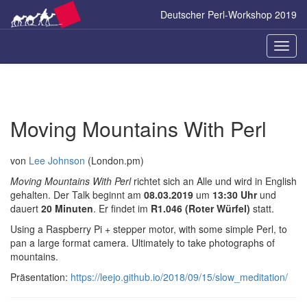
Zum
Deutscher Perl-Workshop 2019
Inhalt
springen
Naviga
ein-/a
Moving Mountains With Perl
von
Lee Johnson
(London.pm)
Moving Mountains With Perl
richtet sich an Alle und wird in English
gehalten. Der Talk beginnt am
08.03.2019
um
13:30 Uhr
und
dauert
20 Minuten
. Er findet im
R1.046 (Roter Würfel)
statt.
Using a Raspberry Pi + stepper motor, with some simple Perl, to
pan a large format camera. Ultimately to take photographs of
mountains.
Präsentation:
https://leejo.github.io/2018/09/15/slow_meditation/