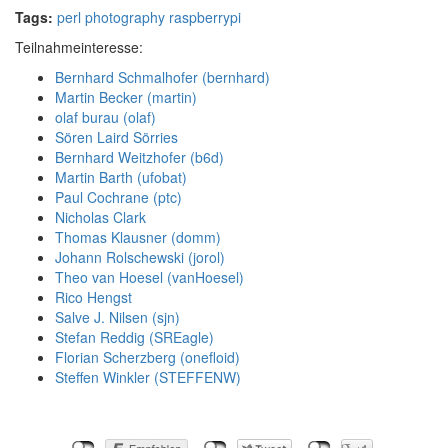
Tags:
perl
photography
raspberrypi
Teilnahmeinteresse:
Bernhard Schmalhofer (‎bernhard‎)
Martin Becker (‎martin‎)
olaf burau (‎olaf‎)
Sören Laird Sörries
Bernhard Weitzhofer (‎b6d‎)
Martin Barth (‎ufobat‎)
Paul Cochrane (‎ptc‎)
Nicholas Clark
Thomas Klausner (‎domm‎)
Johann Rolschewski (‎jorol‎)
Theo van Hoesel (‎vanHoesel‎)
Rico Hengst
Salve J. Nilsen (‎sjn‎)
Stefan Reddig (‎SREagle‎)
Florian Scherzberg (‎onefloid‎)
Steffen Winkler (‎STEFFENW‎)