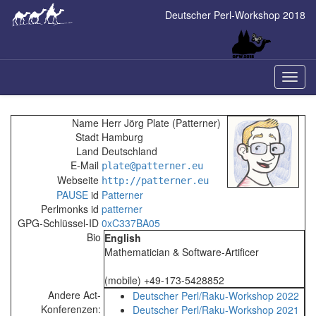
Skip
Deutscher Perl-Workshop 2018
to
main
content
Naviga
ein-/a
Name
Herr Jörg Plate (‎Patterner‎)
Stadt
Hamburg
Land
Deutschland
E-Mail
plate@patterner.eu
Webseite
http://patterner.eu
PAUSE
id
Patterner
Perlmonks id
patterner
GPG-Schlüssel-ID
0xC337BA05
Bio
English
Mathematician & Software-Artificer
(mobile) +49-173-5428852
Andere Act-
Deutscher Perl/Raku-Workshop 2022
Konferenzen:
Deutscher Perl/Raku-Workshop 2021