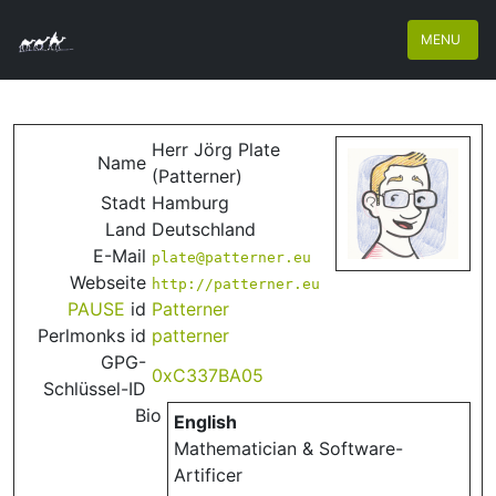
MENU
Herr Jörg Plate
Name
(‎Patterner‎)
Stadt
Hamburg
Land
Deutschland
E-Mail
plate@patterner.eu
Webseite
http://patterner.eu
PAUSE
id
Patterner
Perlmonks id
patterner
GPG-
0xC337BA05
Schlüssel-ID
Bio
English
Mathematician & Software-
Artificer