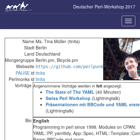
Skip
Deutscher Perl-Workshop 2017
to
main
content
Naviga
ein-/a
Name
Ms. Tina Müller (‎tinita‎)
Stadt
Berlin
Land
Deutschland
Mongergruppe
Berlin.pm, Bicycle.pm
Webseite
https://github.com/perlpunk
PAUSE
id
tinita
Perlmonks id
tinita
Vorträge
Angenommene Vorträge werden in
fett
angezeigt.
‎The State of The YAML‎
(40 Minuten)
‎Swiss Perl Workshop‎
(Lightningtalk)
‎Präsentationen mit BBCode und YAML erstel
(Lightningtalk)
Bio
English
Programming in perl since 1998. Modules on CPAN:
YAML::PP, yamltidy, App::Spec, HTML::Template::Com
Parse::BBCode and more.