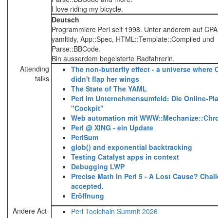
I love riding my bicycle.
Deutsch
Programmiere Perl seit 1998. Unter anderem auf CPA
yamltidy, App::Spec, HTML::Template::Compiled und
Parse::BBCode.
Bin ausserdem begeisterte Radfahrerin.
Attending
‎The non-butterfly effect - a universe where
talks
didn't flap her wings‎
‎The State of The YAML‎
‎Perl im Unternehmensumfeld: Die Online-Pla
"Cockpit"‎
‎Web automation mit WWW::Mechanize::Chr
‎Perl @ XING - ein Update‎
‎PerlSum‎
‎glob() and exponential backtracking‎
‎Testing Catalyst apps in context‎
‎Debugging LWP‎
‎Precise Math in Perl 5 - A Lost Cause? Chal
accepted.‎
‎Eröffnung‎
Andere Act-
Perl Toolchain Summit 2026