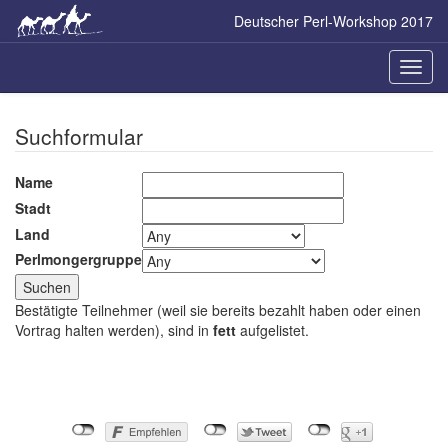
Skip
Deutscher Perl-Workshop 2017
to
main
content
Naviga
ein-/a
Suchformular
Name
Stadt
Land
Perlmongergruppe
Bestätigte Teilnehmer (weil sie bereits bezahlt haben oder einen
Vortrag halten werden), sind in
fett
aufgelistet.