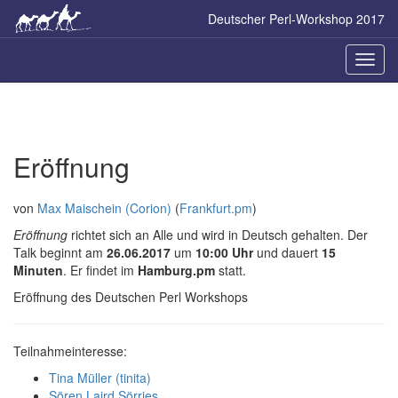
Skip
Deutscher Perl-Workshop 2017
to
main
content
Naviga
ein-/a
Eröffnung
von
Max Maischein (‎Corion‎)
(
Frankfurt.pm
)
Eröffnung
richtet sich an Alle und wird in Deutsch gehalten. Der
Talk beginnt am
26.06.2017
um
10:00 Uhr
und dauert
15
Minuten
. Er findet im
Hamburg.pm
statt.
Eröffnung des Deutschen Perl Workshops
Teilnahmeinteresse:
Tina Müller (‎tinita‎)
Sören Laird Sörries