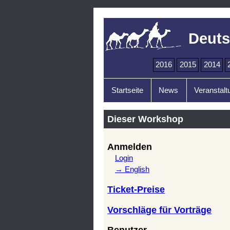
Deuts
2016
2015
2014
Startseite
News
Veranstalt
Dieser Workshop
Anmelden
Login
→ English
Ticket-Preise
Vorschläge für Vorträge