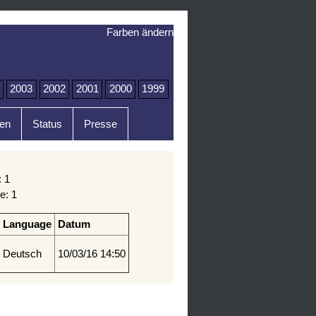
Farben ändern
2003
2002
2001
2000
1999
en
Status
Presse
: 1
e: 1
Language
Datum
Deutsch
10/03/16 14:50