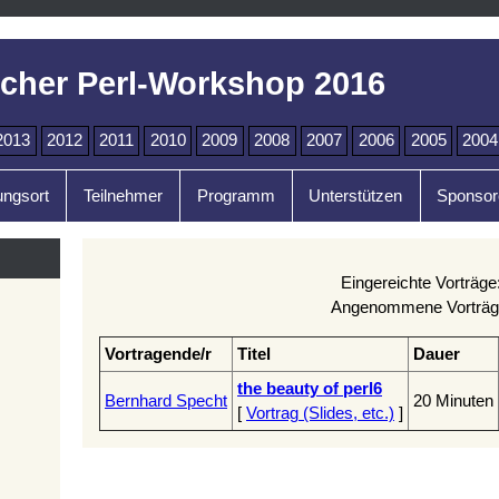
cher Perl-Workshop 2016
2013
2012
2011
2010
2009
2008
2007
2006
2005
2004
ungsort
Teilnehmer
Programm
Unterstützen
Sponsor
Eingereichte Vorträge
Angenommene Vorträg
Vortragende/r
Titel
Dauer
‎the beauty of perl6‎
Bernhard Specht
20 Minuten
[
Vortrag (Slides, etc.)
]