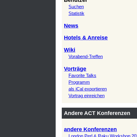
Benutzer
Suchen
Statistik
News
Hotels & Anreise
Wiki
Vorabend-Treffen
Vorträge
Favorite Talks
Programm
als iCal exportieren
Vortrag einreichen
Andere ACT Konferenzen
andere Konferenzen
London Perl & Raku Workshop 20