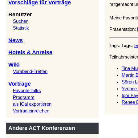
Vorschläge für Vorträge
mitgemacht un
Benutzer
Meine Favorit
Suchen
Statistik
Präsentation:
News
Tags:
Tags:
e
Hotels & Anreise
Teilnahmeinte
Wiki
Tina Mülle
Vorabend-Treffen
Martin B
Sören L
Vorträge
Yvonne 
Favorite Talks
Igor Fa
Programm
Renee B
als iCal exportieren
Vortrag einreichen
Andere ACT Konferenzen