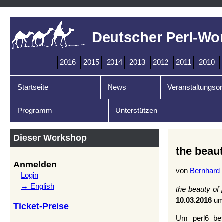
Deutscher Perl-Wo
2016
2015
2014
2013
2012
2011
2010
Startseite
News
Veranstaltungsor
Programm
Unterstützen
Dieser Workshop
the beaut
Anmelden
von
Bernhard
Login
→ English
the beauty of 
10.03.2016
u
Ticket-Preise
Um perl6 bes