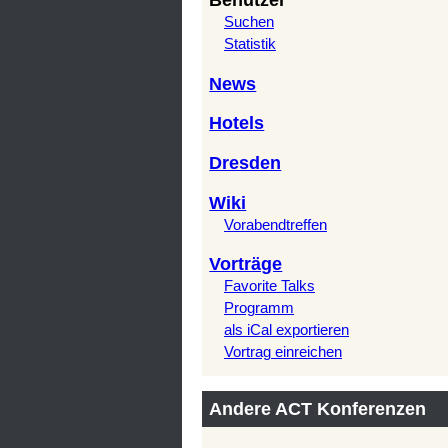
Benutzer
Suchen
Statistik
News
Hotels
Dresden
Wiki
Vorabendtreffen
Vorträge
Favorite Talks
Programm
als iCal exportieren
Vortrag einreichen
Andere ACT Konferenzen