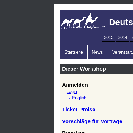
Deuts
2015
2014
Startseite
News
Veranstalt
Dieser Workshop
Anmelden
Login
→ English
Ticket-Preise
Vorschläge für Vorträge