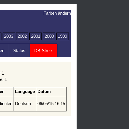
Farben ändern
2003
2002
2001
2000
1999
en
Status
DB-Streik
: 1
e: 1
er
Language
Datum
inuten
Deutsch
06/05/15 16:15