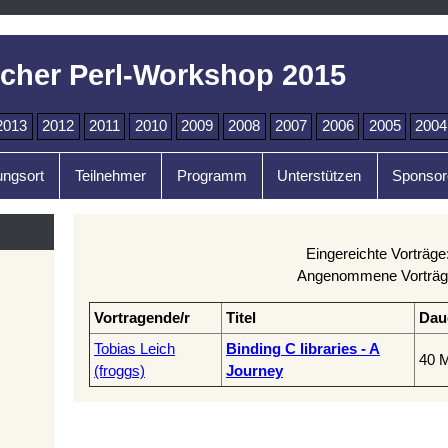
cher Perl-Workshop 2015
2013
2012
2011
2010
2009
2008
2007
2006
2005
2004
ungsort
Teilnehmer
Programm
Unterstützen
Sponsor
Eingereichte Vorträge
Angenommene Vorträg
Vortragende/r
Titel
Dau
Tobias Leich
‎Binding C libraries - A
40 M
(‎froggs‎)
Journey‎