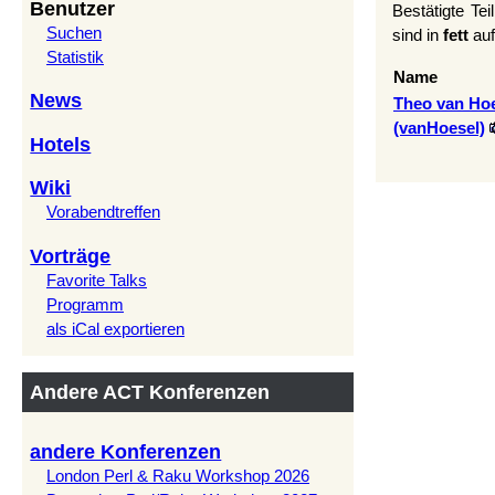
Benutzer
Bestätigte Te
Suchen
sind in
fett
auf
Statistik
Name
News
Theo van Ho
(‎vanHoesel‎)
Hotels
Wiki
Vorabendtreffen
Vorträge
Favorite Talks
Programm
als iCal exportieren
Andere ACT Konferenzen
andere Konferenzen
London Perl & Raku Workshop 2026