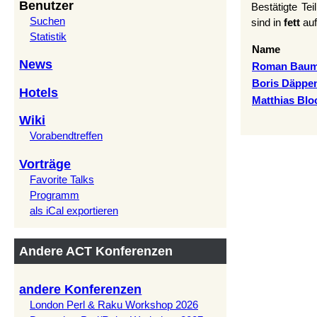
Benutzer
Bestätigte Te
Suchen
sind in
fett
auf
Statistik
Name
News
Roman Baumer
Boris Däppen 
Hotels
Matthias Bloc
Wiki
Vorabendtreffen
Vorträge
Favorite Talks
Programm
als iCal exportieren
Andere ACT Konferenzen
andere Konferenzen
London Perl & Raku Workshop 2026