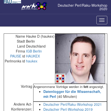
Zum
Deutscher Perl/Raku-Workshop
Inhalt
2020
springen
Naviga
ein-/a
Name
Hauke D (haukex)
Stadt
Berlin
Land
Deutschland
Firma
IGB Berlin
PAUSE
id
HAUKEX
Perlmonks id
haukex
Vortrag
Angenommene Vorträge werden in
fett
angezeigt.
‎Datenlogger für die Wissenschaft,
mit Perl‎
(40 Minuten)
Andere Act-
Deutscher Perl/Raku-Workshop 2021
Konferenzen:
Deutscher Perl-Workshop 2019