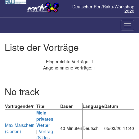
Zum
Deutscher Perl/Raku-Workshop
Inhalt
2020
springen
Naviga
ein-/a
Liste der Vorträge
Eingereichte Vorträge: 1
Angenommene Vorträge: 1
No track
Vortragende/r
Titel
Dauer
Language
Datum
‎Mein
privates
Max Maischein
Wetter‎
40 Minuten
Deutsch
05/03/20 11:40
(‎Corion‎)
[
Vortrag
(Slides,