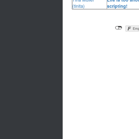
(‎tinita‎)
scripting!‎