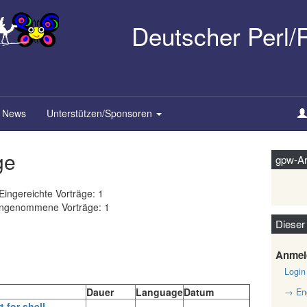
Deutscher Perl
News
Unterstützen/Sponsoren
ge
gpw-Ar
Eingereichte Vorträge: 1
ngenommene Vorträge: 1
Dieser
Anmel
Login
Dauer
Language
Datum
→ Eng
t for shell