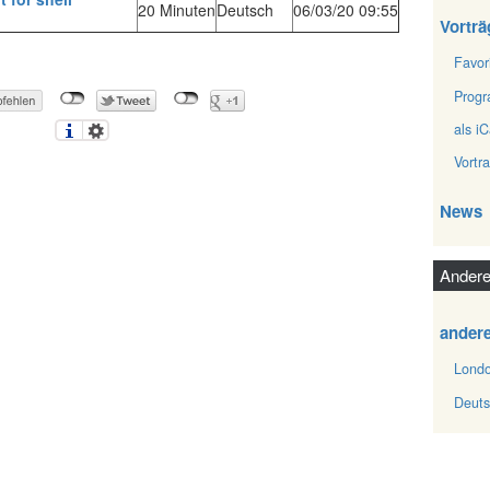
20 Minuten
Deutsch
06/03/20 09:55
Vorträ
Favor
Prog
als iC
Vortr
News
Andere
ander
Londo
Deuts