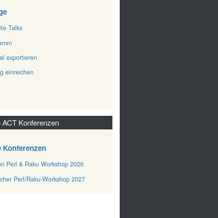
ge
ite Talks
ramm
al exportieren
ag einreichen
 ACT Konferenzen
e Konferenzen
n Perl & Raku Workshop 2026
cher Perl/Raku-Workshop 2027