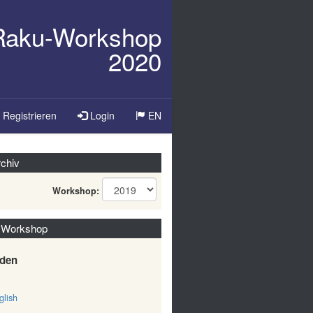
/Raku-Workshop
2020
Sprache
Registrieren
Login
EN
ändern
chiv
Workshop:
 Workshop
den
lish