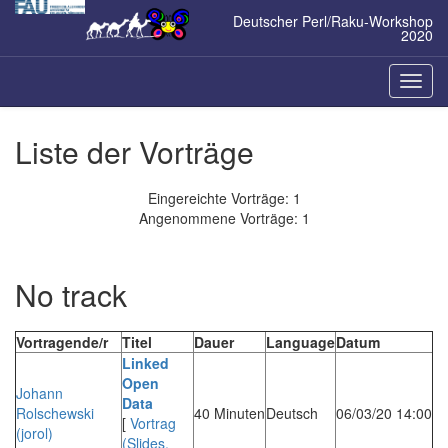
Zum
Deutscher Perl/Raku-Workshop
Inhalt
2020
springen
Naviga
ein-/a
Liste der Vorträge
Eingereichte Vorträge: 1
Angenommene Vorträge: 1
No track
Vortragende/r
Titel
Dauer
Language
Datum
‎Linked
Open
Johann
Data‎
Rolschewski
40 Minuten
Deutsch
06/03/20 14:00
[
Vortrag
(‎jorol‎)
(Slides,