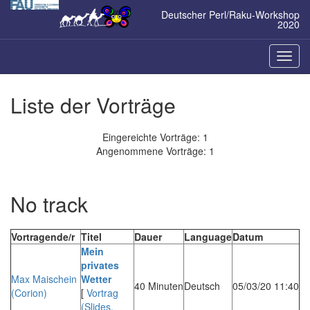
Zum
Deutscher Perl/Raku-Workshop
Inhalt
2020
springen
Naviga
ein-/a
Liste der Vorträge
Eingereichte Vorträge: 1
Angenommene Vorträge: 1
No track
Vortragende/r
Titel
Dauer
Language
Datum
‎Mein
privates
Max Maischein
Wetter‎
40 Minuten
Deutsch
05/03/20 11:40
(‎Corion‎)
[
Vortrag
(Slides,