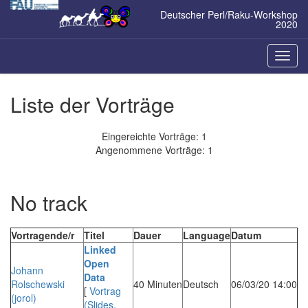
Zum
Deutscher Perl/Raku-Workshop
Inhalt
2020
springen
Naviga
ein-/a
Liste der Vorträge
Eingereichte Vorträge: 1
Angenommene Vorträge: 1
No track
Vortragende/r
Titel
Dauer
Language
Datum
‎Linked
Open
Johann
Data‎
Rolschewski
40 Minuten
Deutsch
06/03/20 14:00
[
Vortrag
(‎jorol‎)
(Slides,