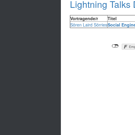
Lightning Talks
Vortragende/r
Titel
Sören Laird Sörries
‎Social Engin