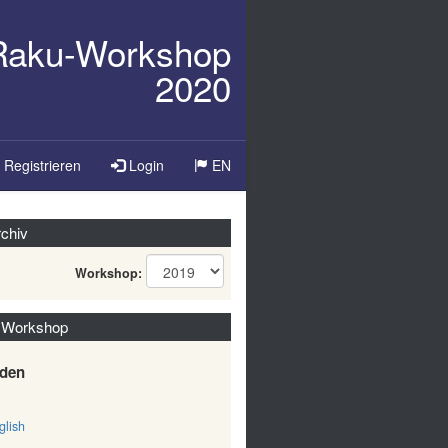
/Raku-Workshop
2020
Sprache
Registrieren
Login
EN
ändern
chiv
Workshop:
 Workshop
den
lish