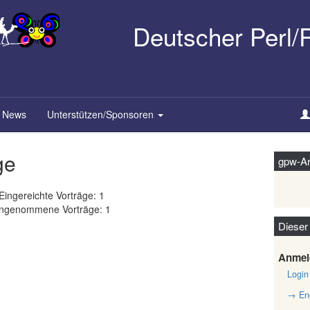
Deutscher Perl
News
Unterstützen/Sponsoren
ge
gpw-Ar
Eingereichte Vorträge: 1
ngenommene Vorträge: 1
Dieser
Anmel
Login
→ Eng