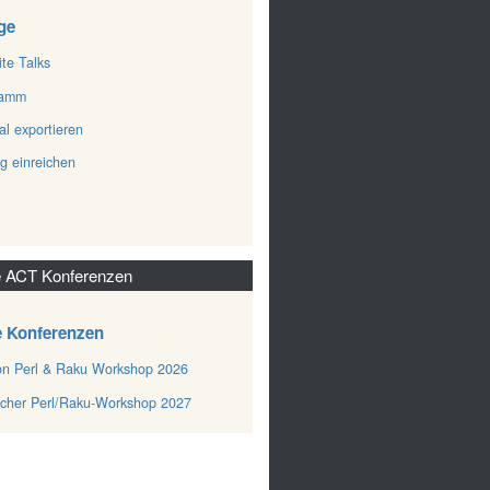
ge
ite Talks
ramm
al exportieren
ag einreichen
 ACT Konferenzen
e Konferenzen
n Perl & Raku Workshop 2026
cher Perl/Raku-Workshop 2027