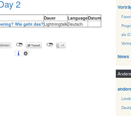
 Day 2
Vorträ
Favor
Dauer
Language
Datum
eering? Wie geht das?‎
Lightningtalk
Deutsch
Prog
als iC
Vortr
News
Andere
ander
Londo
Deuts