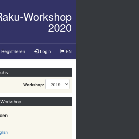
/Raku-Workshop
2020
Sprache
Registrieren
Login
EN
ändern
chiv
Workshop:
 Workshop
den
lish