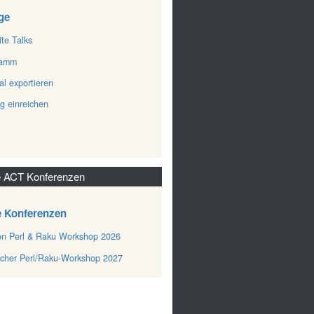
ge
ite Talks
ramm
al exportieren
ag einreichen
 ACT Konferenzen
e Konferenzen
n Perl & Raku Workshop 2026
cher Perl/Raku-Workshop 2027