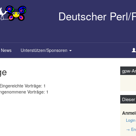
Deutscher Perl
News
Unterstützen/Sponsoren
ge
gpw-Ar
Eingereichte Vorträge: 1
ngenommene Vorträge: 1
Dieser
Anmel
Login
→ Eng