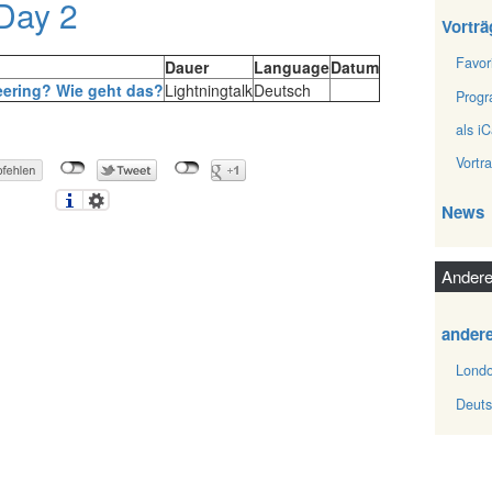
 Day 2
Vorträ
Favor
Dauer
Language
Datum
eering? Wie geht das?‎
Lightningtalk
Deutsch
Prog
als iC
Vortr
News
Andere
ander
Londo
Deuts