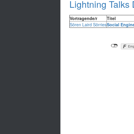
Lightning Talks
Vortragende/r
Titel
Sören Laird Sörries
‎Social Engin