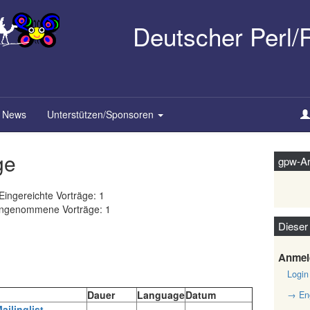
Deutscher Perl
News
Unterstützen/Sponsoren
ge
gpw-Ar
Eingereichte Vorträge: 1
ngenommene Vorträge: 1
Dieser
Anmel
Login
Dauer
Language
Datum
→ Eng
ailinglist