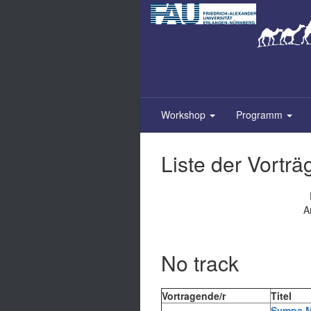
Zum
Inhalt
springen
Workshop
Programm
Liste der Vorträ
A
No track
Vortragende/r
Titel
‎Sympa M