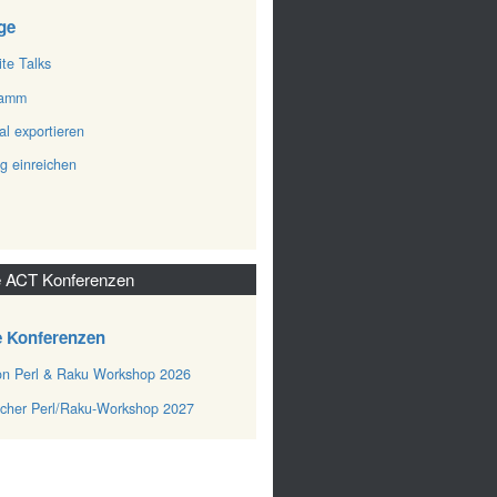
ge
ite Talks
ramm
al exportieren
ag einreichen
 ACT Konferenzen
e Konferenzen
n Perl & Raku Workshop 2026
cher Perl/Raku-Workshop 2027