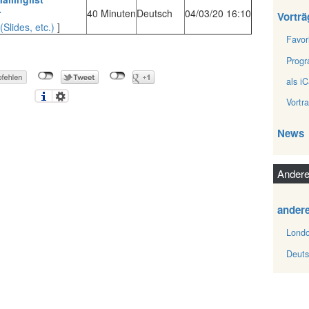
‎
40 Minuten
Deutsch
04/03/20 16:10
Vorträ
(Slides, etc.)
]
Favor
Prog
als iC
Vortr
News
Andere
ander
Londo
Deuts