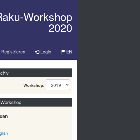
/Raku-Workshop
2020
Sprache
Registrieren
Login
EN
ändern
chiv
Workshop:
 Workshop
den
lish