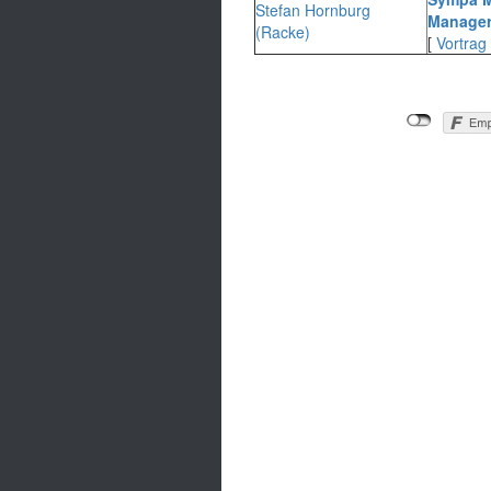
Stefan Hornburg
Manager
(‎Racke‎)
[
Vortrag 