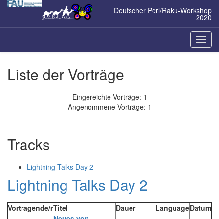
Zum
Deutscher Perl/Raku-Workshop
Inhalt
2020
springen
Naviga
ein-/a
Liste der Vorträge
Eingereichte Vorträge: 1
Angenommene Vorträge: 1
Tracks
Lightning Talks Day 2
Lightning Talks Day 2
Vortragende/r
Titel
Dauer
Language
Datum
‎Neues von