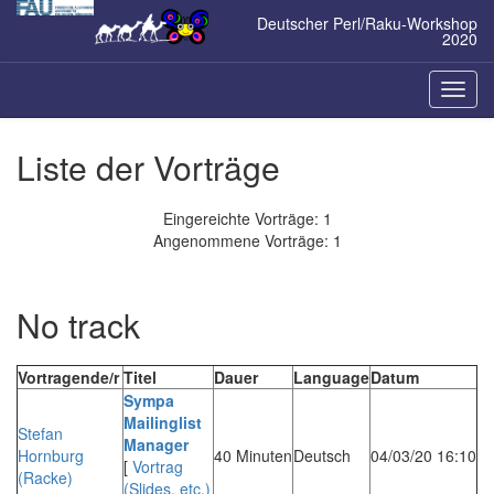
Zum
Deutscher Perl/Raku-Workshop
Inhalt
2020
springen
Naviga
ein-/a
Liste der Vorträge
Eingereichte Vorträge: 1
Angenommene Vorträge: 1
No track
Vortragende/r
Titel
Dauer
Language
Datum
‎Sympa
Mailinglist
Stefan
Manager‎
Hornburg
40 Minuten
Deutsch
04/03/20 16:10
[
Vortrag
(‎Racke‎)
(Slides, etc.)