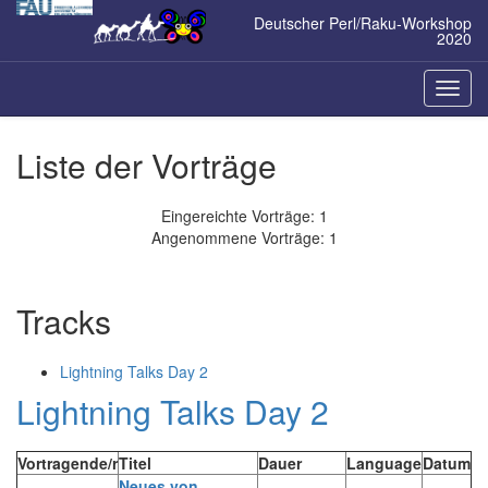
Zum
Deutscher Perl/Raku-Workshop
Inhalt
2020
springen
Naviga
ein-/a
Liste der Vorträge
Eingereichte Vorträge: 1
Angenommene Vorträge: 1
Tracks
Lightning Talks Day 2
Lightning Talks Day 2
Vortragende/r
Titel
Dauer
Language
Datum
‎Neues von