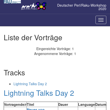
Zum
Deutscher Perl/Raku-Workshop
Inhalt
2020
springen
Naviga
ein-/a
Liste der Vorträge
Eingereichte Vorträge: 1
Angenommene Vorträge: 1
Tracks
Lightning Talks Day 2
Lightning Talks Day 2
Vortragende/r
Titel
Dauer
Language
Datum
‎Neues von