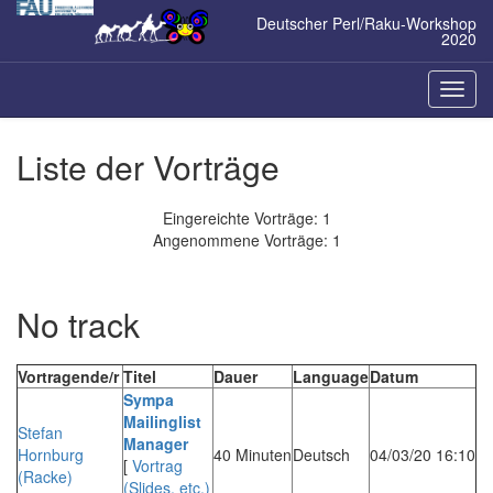
Zum
Deutscher Perl/Raku-Workshop
Inhalt
2020
springen
Naviga
ein-/a
Liste der Vorträge
Eingereichte Vorträge: 1
Angenommene Vorträge: 1
No track
Vortragende/r
Titel
Dauer
Language
Datum
‎Sympa
Mailinglist
Stefan
Manager‎
Hornburg
40 Minuten
Deutsch
04/03/20 16:10
[
Vortrag
(‎Racke‎)
(Slides, etc.)