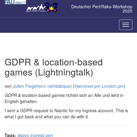
Zum
Deutscher Perl/Raku-Workshop
Inhalt
2020
springen
Naviga
ein-/a
GDPR & location-based
games (Lightningtalk)
von
Julien Fiegehenn (‎simbabque‎)
(
Hannover.pm London.pm
)
GDPR & location-based games
richtet sich an Alle und wird in
English gehalten.
I sent a GDPR request to Niantic for my Ingress account. This is
what I got back and what you can do with it.
Tags:
dsgvo
ingress
perl