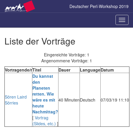
Zum
Deutscher Perl-Workshop 2019
Inhalt
springen
Naviga
ein-/a
Liste der Vorträge
Eingereichte Vorträge: 1
Angenommene Vorträge: 1
Vortragende/r
Titel
Dauer
Language
Datum
‎Du kannst
den
Planeten
retten. Wie
Sören Laird
wäre es mit
40 Minuten
Deutsch
07/03/19 11:10
Sörries
heute
Nachmittag?‎
[
Vortrag
(Slides, etc.)
]