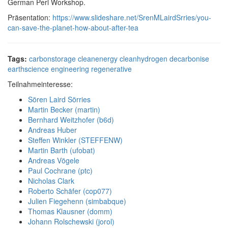
German Perl Workshop.
Präsentation:
https://www.slideshare.net/SrenMLairdSrries/you-
can-save-the-planet-how-about-after-tea
Tags:
carbonstorage
cleanenergy
cleanhydrogen
decarbonise
earthscience
engineering
regenerative
Teilnahmeinteresse:
Sören Laird Sörries
Martin Becker (‎martin‎)
Bernhard Weitzhofer (‎b6d‎)
Andreas Huber
Steffen Winkler (‎STEFFENW‎)
Martin Barth (‎ufobat‎)
Andreas Vögele
Paul Cochrane (‎ptc‎)
Nicholas Clark
Roberto Schäfer (‎cop077‎)
Julien Fiegehenn (‎simbabque‎)
Thomas Klausner (‎domm‎)
Johann Rolschewski (‎jorol‎)