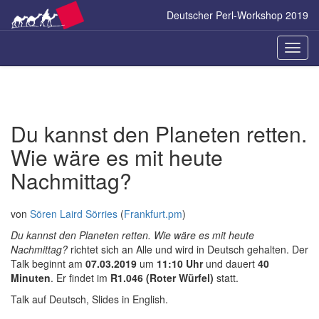
Zum
Deutscher Perl-Workshop 2019
Inhalt
springen
Naviga
ein-/a
Du kannst den Planeten retten.
Wie wäre es mit heute
Nachmittag?
von
Sören Laird Sörries
(
Frankfurt.pm
)
Du kannst den Planeten retten. Wie wäre es mit heute
Nachmittag?
richtet sich an Alle und wird in Deutsch gehalten. Der
Talk beginnt am
07.03.2019
um
11:10 Uhr
und dauert
40
Minuten
. Er findet im
R1.046 (Roter Würfel)
statt.
Talk auf Deutsch, Slides in English.