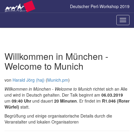
Zum
Deutscher Perl-Workshop 2019
Inhalt
springen
Naviga
ein-/a
Willkommen in München -
Welcome to Munich
von
Harald Jörg (‎haj‎)
(
Munich.pm
)
Willkommen in München - Welcome to Munich
richtet sich an Alle
und wird in Deutsch gehalten. Der Talk beginnt am
06.03.2019
um
09:40 Uhr
und dauert
20 Minuten
. Er findet im
R1.046 (Roter
Würfel)
statt.
Begrüßung und einige organisatorische Details durch die
Veranstalter und lokalen Organisatoren