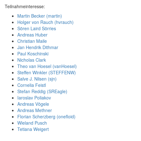
Teilnahmeinteresse:
Martin Becker (‎martin‎)
Holger von Rauch (‎hvrauch‎)
Sören Laird Sörries
Andreas Huber
Christian Maile
Jan Hendrik Dithmar
Paul Koschinski
Nicholas Clark
Theo van Hoesel (‎vanHoesel‎)
Steffen Winkler (‎STEFFENW‎)
Salve J. Nilsen (‎sjn‎)
Cornelia Feistl
Stefan Reddig (‎SREagle‎)
Iaroslav Poliakov
Andreas Vögele
Andreas Methner
Florian Scherzberg (‎onefloid‎)
Wieland Pusch
Tetiana Weigert