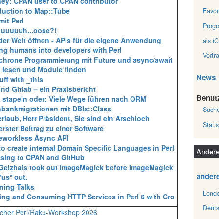
ney: CPAN user to CPAN contributor‎
oduction to Map::Tube‎
Favor
mit Perl‎
Prog
uuuuuh...oose?!‎
 der Welt öffnen - APIs für die eigene Anwendung‎
als iC
ing humans into developers with Perl‎
Vortr
chrone Programmierung mit Future und async/await‎
 lesen und Module finden‎
News
uff with _this‎
 und Gitlab – ein Praxisbericht‎
Benut
e stapeln oder: Viele Wege führen nach ORM‎
nbankmigrationen mit DBIx::Class‎
Such
Verlaub, Herr Präsident, Sie sind ein Arschloch‎
Statis
 erster Beitrag zu einer Software‎
eworkless Async API‎
to create internal Domain Specific Languages in Perl‎
Andere
asing to CPAN and GitHub‎
 Geizhals took out ImageMagick before ImageMagick
ander
*us* out.‎
tning Talks‎
Londo
ding and Consuming HTTP Services in Perl 6 with Cro‎
Deuts
cher Perl/Raku-Workshop 2026