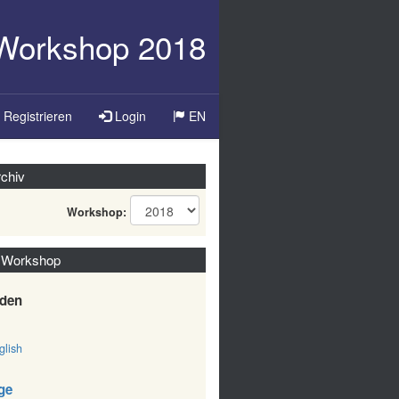
-Workshop 2018
Registrieren
Login
EN
chiv
Workshop:
 Workshop
den
lish
ge