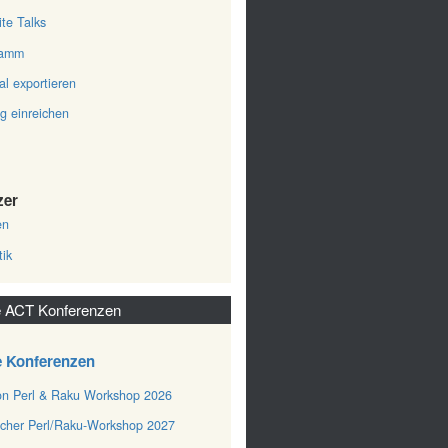
ite Talks
ramm
al exportieren
ag einreichen
zer
en
tik
 ACT Konferenzen
e Konferenzen
n Perl & Raku Workshop 2026
cher Perl/Raku-Workshop 2027