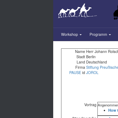
Skip
to
main
content
Workshop
Programm
Name
Herr Johann Rolsche
Stadt
Berlin
Land
Deutschland
Firma
Stiftung Preußische
PAUSE
id
JOROL
Vortrag
Angenommene
‎How 