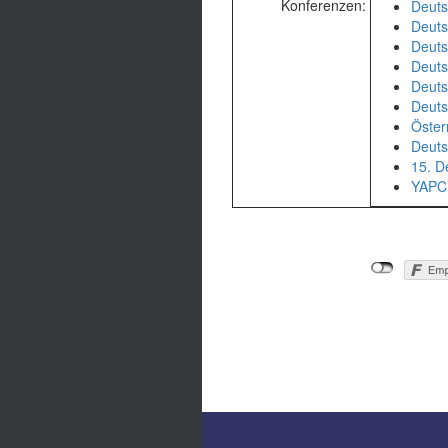
Konferenzen:
Deuts
Deuts
Deuts
Deuts
Deuts
Deuts
Öster
Deuts
15. D
YAPC