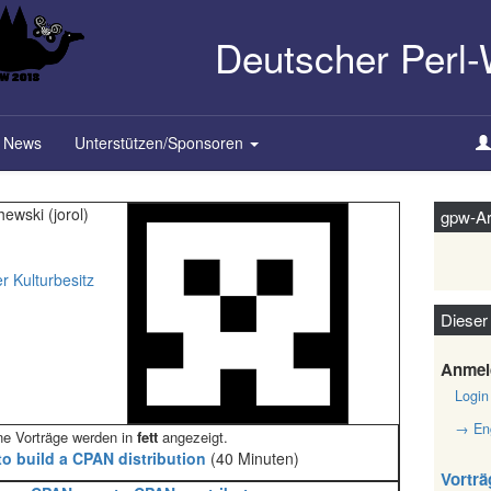
Deutscher Perl
News
Unterstützen/Sponsoren
wski (‎jorol‎)
gpw-Ar
r Kulturbesitz
Dieser
Anmel
Login
→ Eng
 Vorträge werden in
fett
angezeigt.
to build a CPAN distribution‎
(40 Minuten)
Vorträ