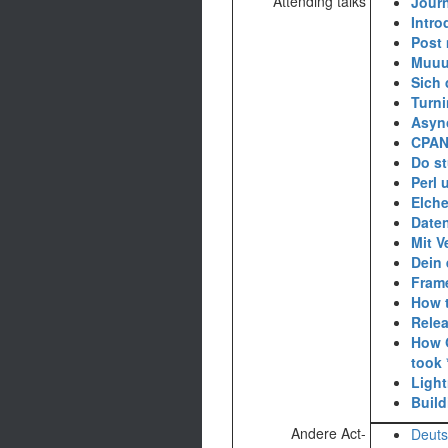
Attending talks
‎Jour
‎Intr
‎Post 
‎Muuu
‎Sich
‎Turn
‎Asyn
‎CPAN
‎Do st
‎Perl
‎Elch
‎Date
‎Mit 
‎Dein
‎Fram
‎How 
‎Rele
‎How
took 
‎Ligh
‎Buil
Andere Act-
Deuts