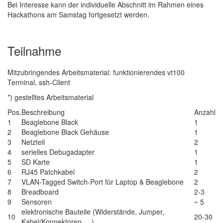
Bei Interesse kann der individuelle Abschnitt im Rahmen eines
Hackathons am Samstag fortgesetzt werden.
Teilnahme
Mitzubringendes Arbeitsmaterial: funktionierendes vt100
Terminal, ssh-Client
*) gestelltes Arbeitsmaterial
Pos.
Beschreibung
Anzahl
1
Beaglebone Black
1
2
Beaglebone Black Gehäuse
1
3
Netzteil
2
4
serielles Debugadapter
1
5
SD Karte
1
6
RJ45 Patchkabel
2
7
VLAN-Tagged Switch-Port für Laptop & Beaglebone
2
8
Breadboard
2-3
9
Sensoren
~ 5
elektronische Bauteile (Widerstände, Jumper,
10
20-30
Kabel/Konnektoren, ...)