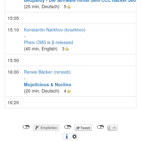
‎Beopardy - Die Software hinter dem CCC Hacker Jeopar
(25 min, Deutsch)
5
15:05
15:10
Konstantin Narkhov (‎knarkhov‎)
-
‎Pheix CMS is β-released‎
(40 min, English)
3
15:50
16:00
Renee Bäcker (‎reneeb‎)
-
‎Mojolicious & Nuclino‎
(20 min, Deutsch)
4
16:20