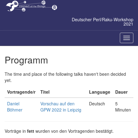
Zum
Inhalt
springen
Deutscher Perl/Raku-Workshop
2021
Naviga
ein-/a
Programm
The time and place of the following talks haven't been decided
yet.
Vortragende/r
Titel
Language
Dauer
Daniel
‎Vorschau auf den
Deutsch
5
Böhmer
GPW 2022 in Leipzig‎
Minuten
Vorträge in
fett
wurden von den Vortragenden bestätigt.