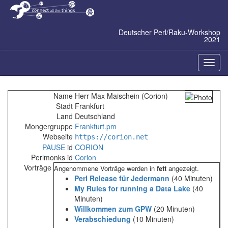
Zum
Inhalt
springen
Deutscher Perl/Raku-Workshop
2021
Naviga
ein-/a
Name
Herr Max Maischein (‎Corion‎)
Stadt
Frankfurt
Land
Deutschland
Mongergruppe
Frankfurt.pm
Webseite
https://corion.net
PAUSE
id
CORION
Perlmonks id
Corion
Vorträge
Angenommene Vorträge werden in
fett
angezeigt.
‎Perl Release für Jedermann‎
(40 Minuten)
‎My Rules for running a Data Lake‎
(40
Minuten)
‎Willkommen zum GPW‎
(20 Minuten)
‎Verabschiedung‎
(10 Minuten)