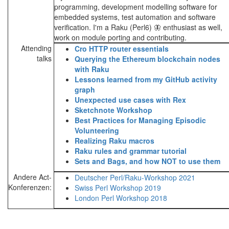
programming, development modelling software for
embedded systems, test automation and software
verification. I'm a Raku (Perl6) 🦋 enthusiast as well,
work on module porting and contributing.
Attending
‎Cro HTTP router essentials‎
talks
‎Querying the Ethereum blockchain nodes
with Raku‎
‎Lessons learned from my GitHub activity
graph‎
‎Unexpected use cases with Rex‎
‎Sketchnote Workshop‎
‎Best Practices for Managing Episodic
Volunteering‎
‎Realizing Raku macros‎
‎Raku rules and grammar tutorial‎
‎Sets and Bags, and how NOT to use them‎
Andere Act-
Deutscher Perl/Raku-Workshop 2021
Konferenzen:
Swiss Perl Workshop 2019
London Perl Workshop 2018