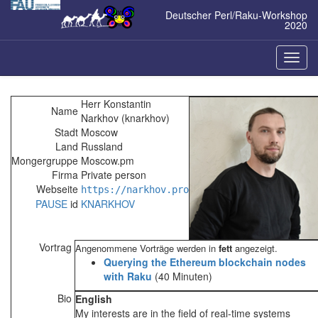
Zum
Deutscher Perl/Raku-Workshop
Inhalt
2020
springen
Naviga
ein-/a
Herr Konstantin
Name
Narkhov (‎knarkhov‎)
Stadt
Moscow
Land
Russland
Mongergruppe
Moscow.pm
Firma
Private person
Webseite
https://narkhov.pro
PAUSE
id
KNARKHOV
Vortrag
Angenommene Vorträge werden in
fett
angezeigt.
‎Querying the Ethereum blockchain nodes
with Raku‎
(40 Minuten)
Bio
English
My interests are in the field of real-time systems