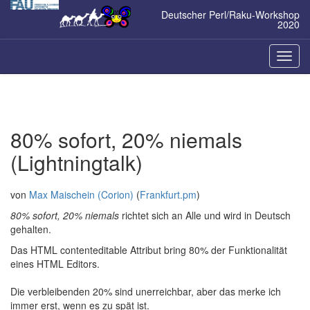
Zum
Deutscher Perl/Raku-Workshop
Inhalt
2020
springen
Naviga
ein-/a
80% sofort, 20% niemals
(Lightningtalk)
von
Max Maischein (‎Corion‎)
(
Frankfurt.pm
)
80% sofort, 20% niemals
richtet sich an Alle und wird in Deutsch
gehalten.
Das HTML contenteditable Attribut bring 80% der Funktionalität
eines HTML Editors.
Die verbleibenden 20% sind unerreichbar, aber das merke ich
immer erst, wenn es zu spät ist.