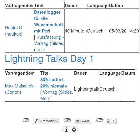
Vortragende/r
Titel
Dauer
Language
Datum
‎Datenlogger
für die
Wissenschaft,
Hauke D
mit Perl‎
40 Minuten
Deutsch
05/03/20 14:20
(haukex)
[
Kurzfassung
-
Vortrag (Slides,
etc.)
]
Lightning Talks Day 1
Vortragende/r
Titel
Dauer
Language
Datum
‎80% sofort,
Max Maischein
20% niemals‎
Lightningtalk
Deutsch
(‎Corion‎)
[
Vortrag (Slides,
etc.)
]