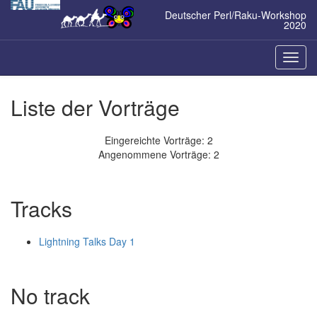
Zum
Deutscher Perl/Raku-Workshop
Inhalt
2020
springen
Naviga
ein-/a
Liste der Vorträge
Eingereichte Vorträge: 2
Angenommene Vorträge: 2
Tracks
Lightning Talks Day 1
No track