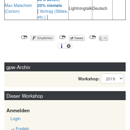
Max Maischein
20% niemals‎
Lightningtalk
Deutsch
(‎Corion‎)
[
Vortrag (Slides,
etc.)
]
gpw-Archiv
Workshop:
Dieser Workshop
Anmelden
Login
→ English