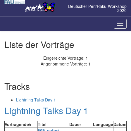
Zum
Deutscher Perl/Raku-Workshop
Inhalt
2020
springen
Naviga
ein-/a
Liste der Vorträge
Eingereichte Vorträge: 1
Angenommene Vorträge: 1
Tracks
Lightning Talks Day 1
Lightning Talks Day 1
Vortragende/r
Titel
Dauer
Language
Datum
‎80% sofort,