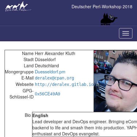
Skip
Deutscher Perl-Workshop 2018
to
main
content
Naviga
ein-/a
Name
Herr Alexander Kluth
Stadt
Düsseldorf
Land
Deutschland
Mongergruppe
Duesseldorf.pm
E-Mail
deralex@cpan.org
Webseite
http://deralex.gitlab.io
GPG-
0x56CE49A9
Schlüssel-ID
Bio
English
Lead developer and DevOps engineer. Bringing eCo
backend to life and smash them into production. YAPH
enthusiast and DevOps evangelist.