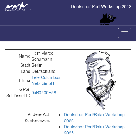
Skip
Deutscher Perl-Workshop 2018
to
main
content
Naviga
ein-/a
Herr Marco
Name
Schumann
Stadt
Berlin
Land
Deutschland
Tele Columbus
Firma
Netz GmbH
GPG-
0xB0200E58
Schlüssel-ID
Andere Act-
Deutscher Perl/Raku-Workshop
Konferenzen:
2026
Deutscher Perl/Raku-Workshop
2025