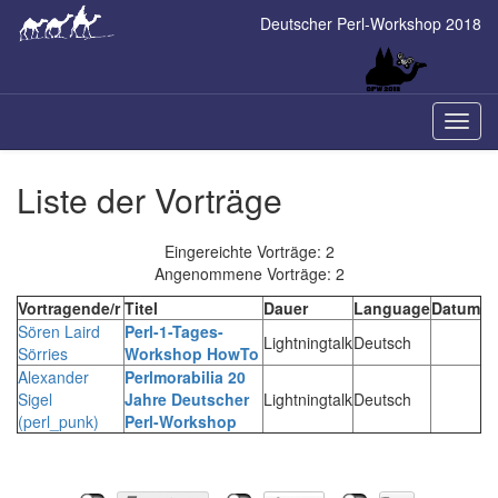
Skip
Deutscher Perl-Workshop 2018
to
main
content
Naviga
ein-/a
Liste der Vorträge
Eingereichte Vorträge: 2
Angenommene Vorträge: 2
Vortragende/r
Titel
Dauer
Language
Datum
Sören Laird
‎Perl-1-Tages-
Lightningtalk
Deutsch
Sörries
Workshop HowTo‎
Alexander
‎Perlmorabilia 20
Sigel
Jahre Deutscher
Lightningtalk
Deutsch
(‎perl_punk‎)
Perl-Workshop‎