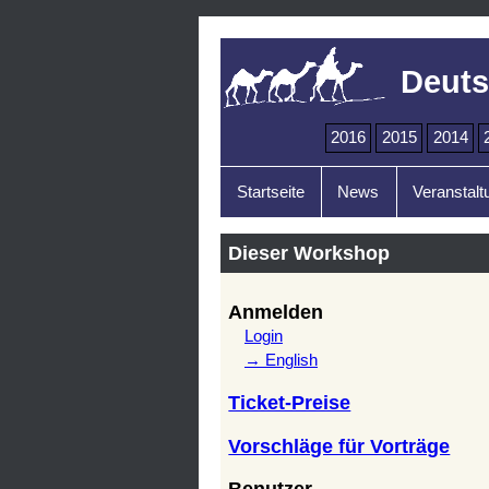
Deuts
2016
2015
2014
Startseite
News
Veranstalt
Dieser Workshop
Anmelden
Login
→ English
Ticket-Preise
Vorschläge für Vorträge