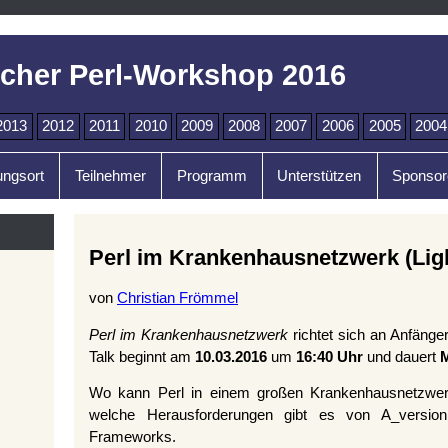
cher Perl-Workshop 2016
2013
2012
2011
2010
2009
2008
2007
2006
2005
2004
ungsort
Teilnehmer
Programm
Unterstützen
Sponsor
Perl im Krankenhausnetzwerk (Ligh
von
Christian Frömmel
Perl im Krankenhausnetzwerk
richtet sich an Anfänge
Talk beginnt am
10.03.2016
um
16:40 Uhr
und dauert
Wo kann Perl in einem großen Krankenhausnetzwerk
welche Herausforderungen gibt es von A_versio
Frameworks.