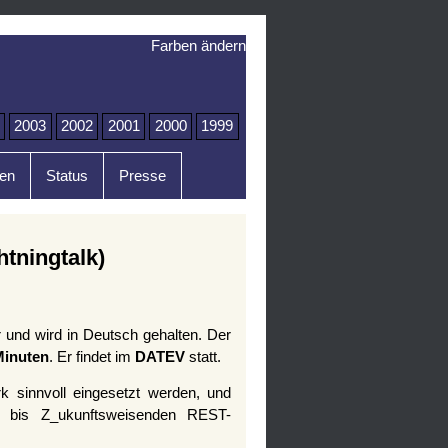
Farben ändern
2003
2002
2001
2000
1999
en
Status
Presse
tningtalk)
r und wird in Deutsch gehalten. Der
Minuten
. Er findet im
DATEV
statt.
 sinnvoll eingesetzt werden, und
n bis Z_ukunftsweisenden REST-