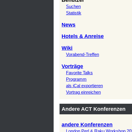
Benutzer
Suchen
Statistik
News
Hotels & Anreise
Wiki
Vorabend-Treffen
Vorträge
Favorite Talks
Programm
als iCal exportieren
Vortrag einreichen
Andere ACT Konferenzen
andere Konferenzen
London Perl & Raku Workshop 20