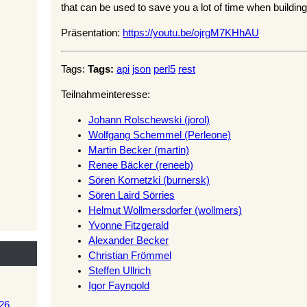
that can be used to save you a lot of time when buildin
Präsentation:
https://youtu.be/ojrgM7KHhAU
Tags:
Tags:
api
json
perl5
rest
Teilnahmeinteresse:
Johann Rolschewski (‎jorol‎)
Wolfgang Schemmel (‎Perleone‎)
Martin Becker (‎martin‎)
Renee Bäcker (‎reneeb‎)
Sören Kornetzki (‎burnersk‎)
Sören Laird Sörries
Helmut Wollmersdorfer (‎wollmers‎)
Yvonne Fitzgerald
Alexander Becker
Christian Frömmel
Steffen Ullrich
Igor Fayngold
26