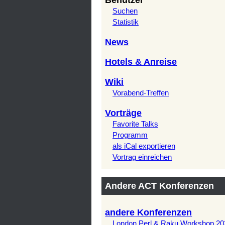
Benutzer
Suchen
Statistik
News
Hotels & Anreise
Wiki
Vorabend-Treffen
Vorträge
Favorite Talks
Programm
als iCal exportieren
Vortrag einreichen
Andere ACT Konferenzen
andere Konferenzen
London Perl & Raku Workshop 20