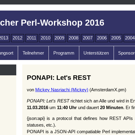
cher Perl-Workshop 2016
2013
2012
2011
2010
2009
2008
2007
2006
2005
2004
ungsort
Teilnehmer
Programm
Unterstützen
Sponsor
PONAPI: Let's REST
von
Mickey Nasriachi (‎Mickey‎)
(AmsterdamX.pm)
PONAPI: Let's REST
richtet sich an Alle und wird in E
11.03.2016
um
11:40 Uhr
und dauert
20 Minuten
. Er f
{json:api} is a protocol that defines how REST APIs
statuses, etc.).
PONAPI is a JSON-API compatiable Perl implementatio