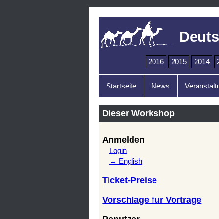
Deuts
2016
2015
2014
Startseite
News
Veranstalt
Dieser Workshop
Anmelden
Login
→ English
Ticket-Preise
Vorschläge für Vorträge