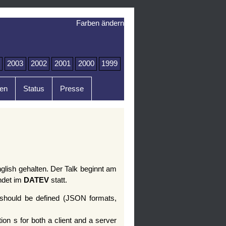
Farben ändern
2003
2002
2001
2000
1999
en
Status
Presse
nglish gehalten. Der Talk beginnt am
indet im
DATEV
statt.
 should be defined (JSON formats,
n s for both a client and a server