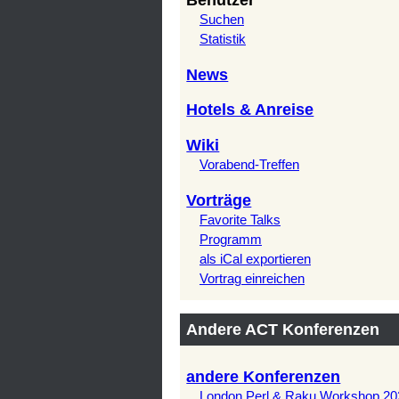
Benutzer
Suchen
Statistik
News
Hotels & Anreise
Wiki
Vorabend-Treffen
Vorträge
Favorite Talks
Programm
als iCal exportieren
Vortrag einreichen
Andere ACT Konferenzen
andere Konferenzen
London Perl & Raku Workshop 20