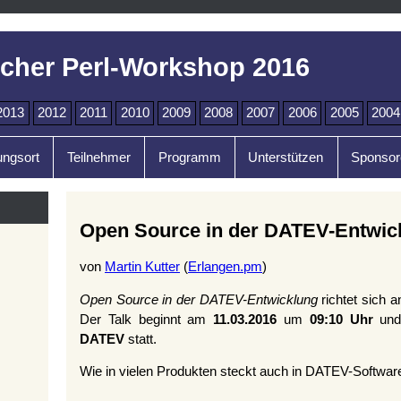
cher Perl-Workshop 2016
2013
2012
2011
2010
2009
2008
2007
2006
2005
2004
ungsort
Teilnehmer
Programm
Unterstützen
Sponsor
Open Source in der DATEV-Entwic
von
Martin Kutter
(
Erlangen.pm
)
Open Source in der DATEV-Entwicklung
richtet sich a
Der Talk beginnt am
11.03.2016
um
09:10 Uhr
und
DATEV
statt.
Wie in vielen Produkten steckt auch in DATEV-Softwa