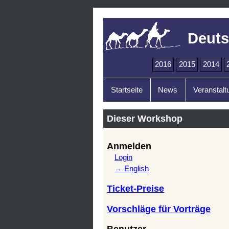
Deuts
2016
2015
2014
Startseite
News
Veranstalt
Dieser Workshop
Anmelden
Login
→ English
Ticket-Preise
Vorschläge für Vorträge