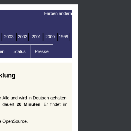
Farben ändern
2003
2002
2001
2000
1999
en
Status
Presse
klung
n Alle und wird in Deutsch gehalten.
 dauert
20 Minuten
. Er findet im
re OpenSource.