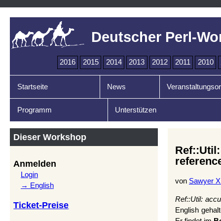
Deutscher Perl-Wo
2016
2015
2014
2013
2012
2011
2010
Startseite
News
Veranstaltungsor
Programm
Unterstützen
Dieser Workshop
Ref::Ut
referenc
Anmelden
Login
von
Sawyer X 
→ English
Ref::Util: acc
Ticket-Preise
English gehal
Er findet im
B