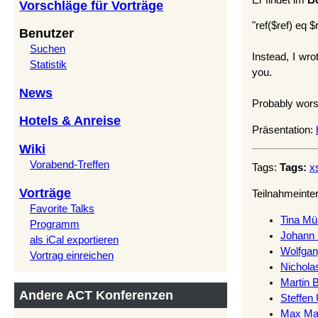
Vorschläge für Vorträge
"ref($ref) eq 
Benutzer
Suchen
Instead, I wr
Statistik
you.
News
Probably wors
Hotels & Anreise
Präsentation:
Wiki
Vorabend-Treffen
Tags:
Tags:
x
Vorträge
Teilnahmeinte
Favorite Talks
Tina Mülle
Programm
Johann R
als iCal exportieren
Wolfgan
Vortrag einreichen
Nichola
Martin B
Andere ACT Konferenzen
Steffen 
Max Mais